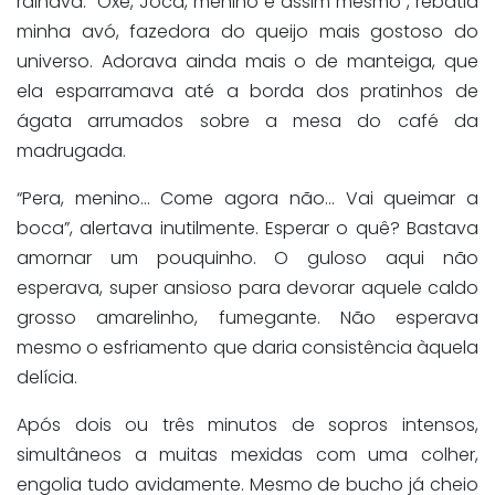
ralhava. “Oxe, Joca, menino é assim mesmo”, rebatia
minha avó, fazedora do queijo mais gostoso do
universo. Adorava ainda mais o de manteiga, que
ela esparramava até a borda dos pratinhos de
ágata arrumados sobre a mesa do café da
madrugada.
“Pera, menino… Come agora não… Vai queimar a
boca”, alertava inutilmente. Esperar o quê? Bastava
amornar um pouquinho. O guloso aqui não
esperava, super ansioso para devorar aquele caldo
grosso amarelinho, fumegante. Não esperava
mesmo o esfriamento que daria consistência àquela
delícia.
Após dois ou três minutos de sopros intensos,
simultâneos a muitas mexidas com uma colher,
engolia tudo avidamente. Mesmo de bucho já cheio