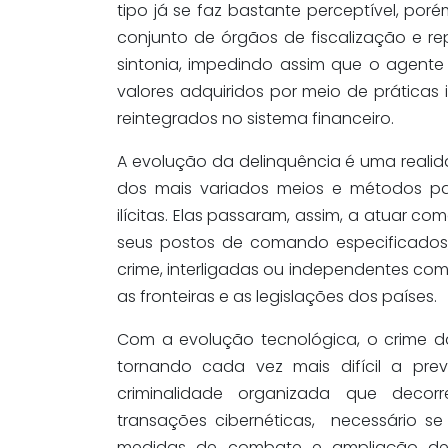
tipo já se faz bastante perceptível, po
conjunto de órgãos de fiscalização e r
sintonia, impedindo assim que o agente
valores adquiridos por meio de práticas i
reintegrados no sistema financeiro.
A evolução da delinquência é uma realid
dos mais variados meios e métodos pa
ilícitas. Elas passaram, assim, a atuar
seus postos de comando especificados,
crime, interligadas ou independentes co
as fronteiras e as legislações dos países.
Com a evolução tecnológica, o crime 
tornando cada vez mais difícil a pre
criminalidade organizada que decor
transações cibernéticas, necessário 
medidas de combate e ampliação de 