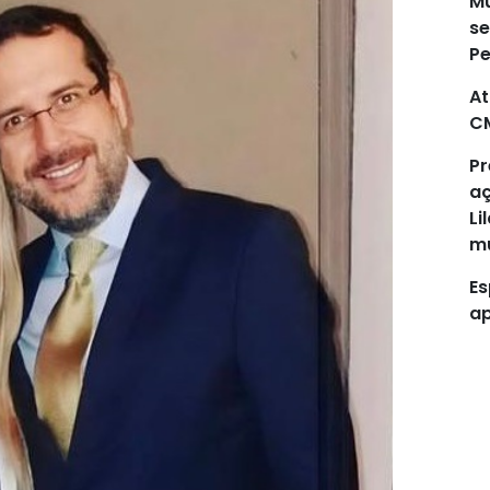
Mu
se
P
At
C
Pr
aç
Li
mu
Es
ap