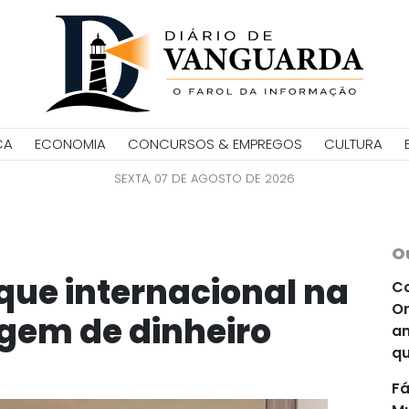
CA
ECONOMIA
CONCURSOS & EMPREGOS
CULTURA
SEXTA, 07 DE AGOSTO DE 2026
O
aque internacional na
Co
Or
gem de dinheiro
an
qu
Fá