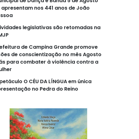
nicipal de Dança e Banda 5 de Agosto
 apresentam nos 441 anos de João
essoa
ividades legislativas são retomadas na
MJP
efeitura de Campina Grande promove
ões de conscientização no mês Agosto
lás para combater à violência contra a
lher
petáculo O CÉU DA LÍNGUA em única
resentação no Pedra do Reino