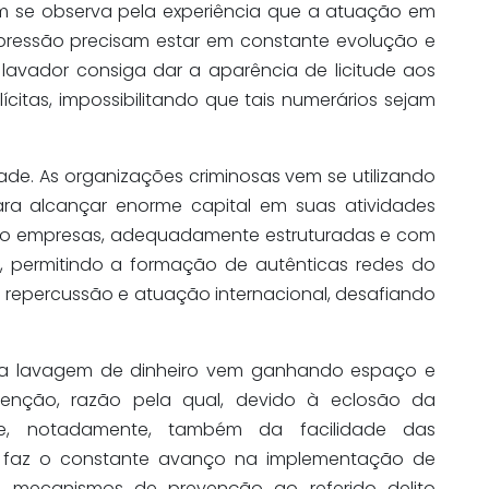
rém se observa pela experiência que a atuação em
epressão precisam estar em constante evolução e
 lavador consiga dar a aparência de licitude aos
lícitas, impossibilitando que tais numerários sejam
ade. As organizações criminosas vem se utilizando
ra alcançar enorme capital em suas atividades
 como empresas, adequadamente estruturadas e com
 permitindo a formação de autênticas redes do
m repercussão e atuação internacional, desafiando
da lavagem de dinheiro vem ganhando espaço e
venção, razão pela qual, devido à eclosão da
re, notadamente, também da facilidade das
se faz o constante avanço na implementação de
mecanismos de prevenção ao referido delito