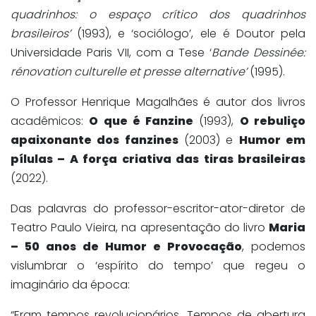
quadrinhos: o espaço crítico dos quadrinhos
brasileiros’
(1993), e ‘sociólogo’, ele é Doutor pela
Universidade Paris VII, com a Tese ‘
Bande Dessinée:
rénovation culturelle et presse alternative’
(1995).
O Professor Henrique Magalhães é autor dos livros
acadêmicos:
O que é Fanzine
(1993),
O rebuliço
apaixonante dos fanzines
(2003) e
Humor em
pílulas – A força criativa das tiras brasileiras
(2022).
Das palavras do professor-escritor-ator-diretor de
Teatro Paulo Vieira, na apresentação do livro
Maria
– 50 anos de Humor e Provocação
, podemos
vislumbrar o ‘espírito do tempo’ que regeu o
imaginário da época:
“Eram tempos revolucionários. Tempos de abertura