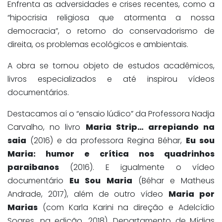
Enfrenta as adversidades e crises recentes, como a
“hipocrisia religiosa que atormenta a nossa
democracia”, o retorno do conservadorismo de
direita, os problemas ecológicos e ambientais.
A obra se tornou objeto de estudos acadêmicos,
livros especializados e até inspirou vídeos
documentários.
Destacamos aí o “ensaio lúdico” da Professora Nadja
Carvalho, no livro
Maria Strip… arrepiando na
saia
(2016) e da professora Regina Béhar,
Eu sou
Maria: humor e crítica nos quadrinhos
paraibanos
(2016). E igualmente o vídeo
documentário
Eu Sou Maria
(Béhar e Matheus
Andrade, 2017), além de outro vídeo
Maria por
Marias
(com Karla Karini na direção e Adelcídio
Soares, na edição, 2018), Departamento de Mídias