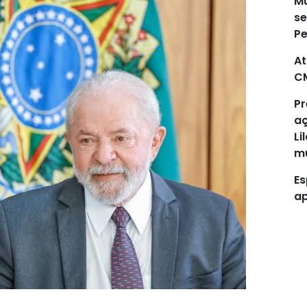
Mu
se
P
At
C
Pr
aç
Li
mu
Es
ap