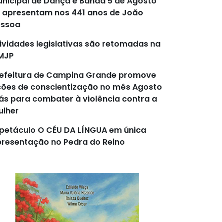
nicipal de Dança e Banda 5 de Agosto
 apresentam nos 441 anos de João
essoa
ividades legislativas são retomadas na
MJP
efeitura de Campina Grande promove
ões de conscientização no mês Agosto
lás para combater à violência contra a
lher
petáculo O CÉU DA LÍNGUA em única
resentação no Pedra do Reino