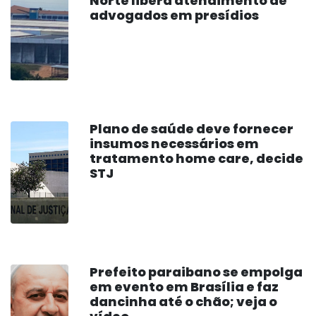
Norte libera atendimento de
advogados em presídios
Plano de saúde deve fornecer
insumos necessários em
tratamento home care, decide
STJ
Prefeito paraibano se empolga
em evento em Brasília e faz
dancinha até o chão; veja o