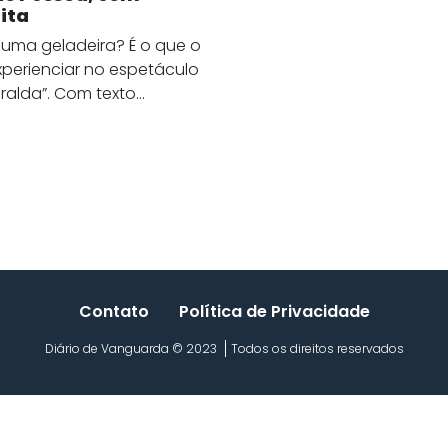
ita
 uma geladeira? É o que o
perienciar no espetáculo
alda”. Com texto...
Contato
Política de Privacidade
Diário de Vanguarda © 2023
Todos os direitos reservados