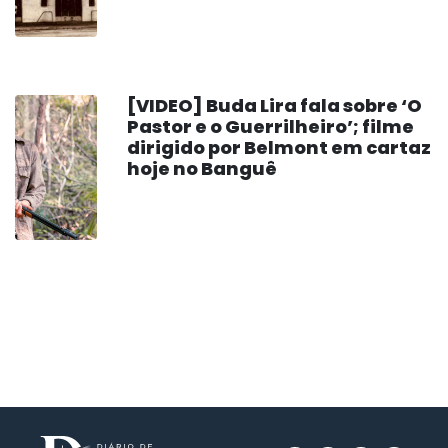
[VIDEO] Buda Lira fala sobre ‘O
Pastor e o Guerrilheiro’; filme
dirigido por Belmont em cartaz
hoje no Banguê