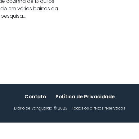
de cozinha de 13 quilos
do em vários bairros da
pesquisa...
Contato
Política de Privacidade
Diário de Vanguarda © 2023
Todos os direitos reservados