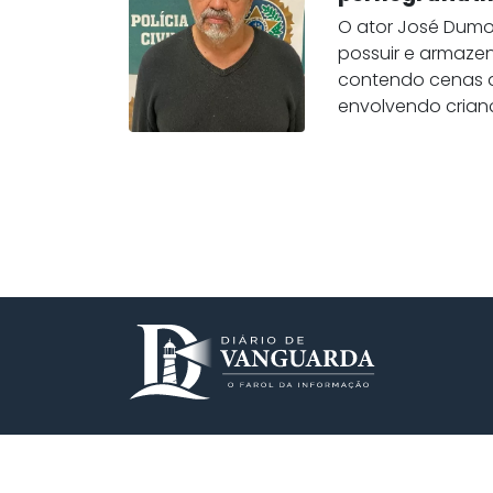
O ator José Dumo
possuir e armazen
contendo cenas 
envolvendo crianç