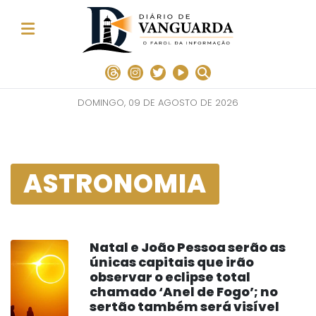
DOMINGO, 09 DE AGOSTO DE 2026
ASTRONOMIA
Natal e João Pessoa serão as
únicas capitais que irão
observar o eclipse total
chamado ‘Anel de Fogo’; no
sertão também será visível