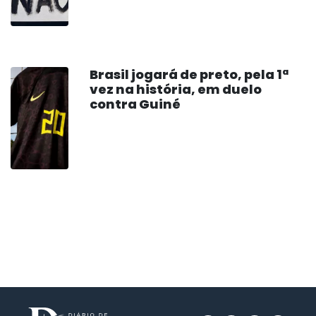
Brasil jogará de preto, pela 1ª
vez na história, em duelo
contra Guiné