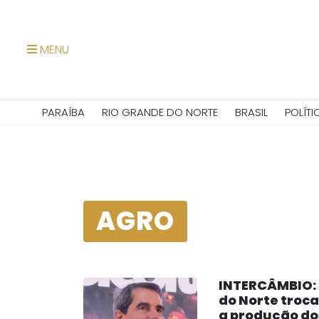
MENU
PARAÍBA
RIO GRANDE DO NORTE
BRASIL
POLÍTI
AGRO
INTERCÂMBIO: 
do Norte troc
a produção dos